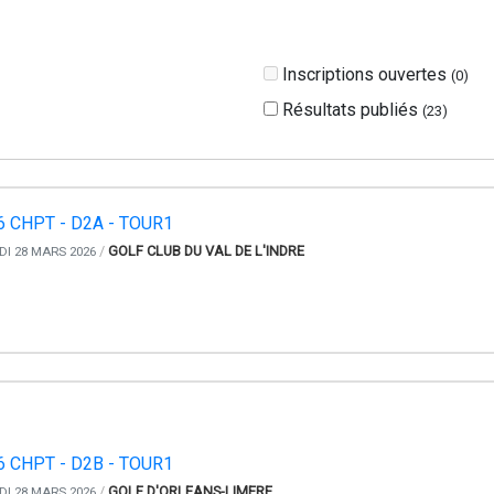
Inscriptions ouvertes
(
0
)
Résultats publiés
(
23
)
6 CHPT - D2A - TOUR1
/
GOLF CLUB DU VAL DE L'INDRE
I 28 MARS 2026
6 CHPT - D2B - TOUR1
/
GOLF D'ORLEANS-LIMERE
I 28 MARS 2026