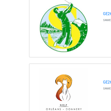
GE26
SAMED
GE2
SAMED