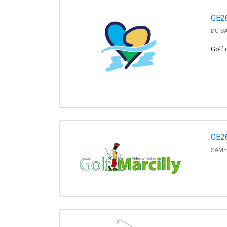
GE2
DU SA
Golf 
GE26
SAMED