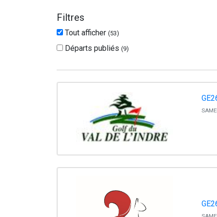
Filtres
Tout afficher
(
53
)
Départs publiés
(
9
)
GE2
SAMED
GE2
SAMED