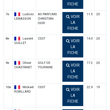
FICHE
7e
Ludovic
AS PARFUMS
11.5
20
VOIR
LEMASSON
CHRISTIAN
LA
DIOR
FICHE
8e
Laurent
CSST
14.0
20
VOIR
GUILLET
LA
FICHE
9e
Olivier
GOLF DE
17.2
20
VOIR
CHASTANET
TOURAINE
LA
FICHE
10e
Mickael
CSST
22.9
19
VOIR
ROBILLARD
LA
FICHE