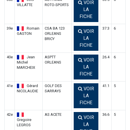
VOIR
VILLATTE
ROTO-SPORTS
LA
FICHE
39e
Romain
CSA BA 123
37.3
6
VOIR
GASTON
ORLEANS
LA
BRICY
FICHE
40e
Jean
ASPTT
26.4
6
VOIR
Michel
ORLEANS
LA
MARCHEIX
FICHE
41e
Gérard
GOLF DES
41.1
5
VOIR
NICOLAUDIE
SARRAYS
LA
FICHE
42e
AS ACETE
36.6
5
VOIR
Gregoire
LA
LEGROS