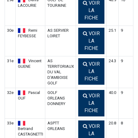
VOIR
LACOURIE
TOURAINE
LA
FICHE
30e
Remi
AS SERVIER
25.1
9
VOIR
FEYBESSE
LOIRET
LA
FICHE
31e
Vincent
AS
24.3
9
VOIR
GUENE
TERRITORIAUX
LA
DU VAL
D'AMBOISE
FICHE
GOLF
32e
Pascal
GOLF
40.0
9
VOIR
OUF
ORLEANS
LA
DONNERY
FICHE
33e
ASPTT
20.8
8
VOIR
Bertrand
ORLEANS
LA
CASTAGNETTI