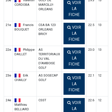
20e
Valentin
GOLF DE
29.3
13
VOIR
CORDOBA
MARCILLY-
LA
ORLEANS
FICHE
21e
Francis
CSA BA 123
22.5
13
VOIR
BOUQUET
ORLEANS
LA
BRICY
FICHE
22e
Philippe
AS
23.0
13
VOIR
DAILLET
TERRITORIAUX
LA
DU VAL
D'AMBOISE
FICHE
GOLF
23e
Erik
AS SOGECAP
22.1
12
VOIR
CHAILLY
GOLF
LA
FICHE
24e
CSST
22.6
12
VOIR
Matthieu
LA
BELLIARD