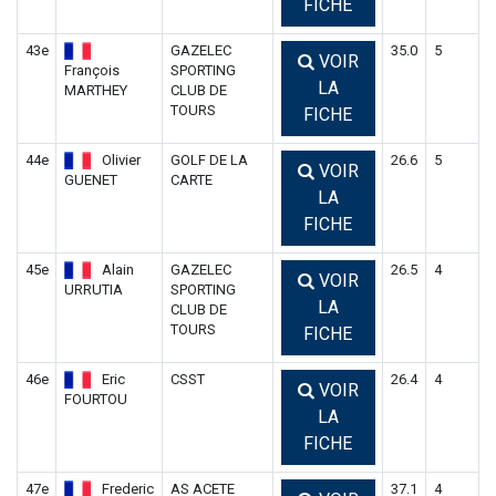
FICHE
43e
GAZELEC
35.0
5
VOIR
François
SPORTING
LA
MARTHEY
CLUB DE
TOURS
FICHE
44e
Olivier
GOLF DE LA
26.6
5
VOIR
GUENET
CARTE
LA
FICHE
45e
Alain
GAZELEC
26.5
4
VOIR
URRUTIA
SPORTING
LA
CLUB DE
TOURS
FICHE
46e
Eric
CSST
26.4
4
VOIR
FOURTOU
LA
FICHE
47e
Frederic
AS ACETE
37.1
4