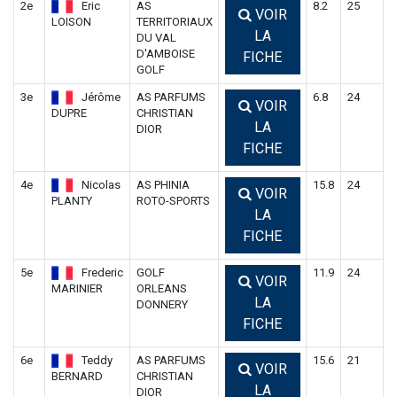
2e
Eric
AS
8.2
25
VOIR
LOISON
TERRITORIAUX
LA
DU VAL
D'AMBOISE
FICHE
GOLF
3e
Jérôme
AS PARFUMS
6.8
24
VOIR
DUPRE
CHRISTIAN
LA
DIOR
FICHE
4e
Nicolas
AS PHINIA
15.8
24
VOIR
PLANTY
ROTO-SPORTS
LA
FICHE
5e
Frederic
GOLF
11.9
24
VOIR
MARINIER
ORLEANS
LA
DONNERY
FICHE
6e
Teddy
AS PARFUMS
15.6
21
VOIR
BERNARD
CHRISTIAN
LA
DIOR