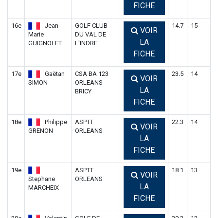
FICHE
16e
Jean-
GOLF CLUB
14.7
15
VOIR
Marie
DU VAL DE
LA
GUIGNOLET
L'INDRE
FICHE
17e
Gaëtan
CSA BA 123
23.5
14
VOIR
SIMON
ORLEANS
LA
BRICY
FICHE
18e
Philippe
ASPTT
22.3
14
VOIR
GRENON
ORLEANS
LA
FICHE
19e
ASPTT
18.1
13
VOIR
Stephane
ORLEANS
LA
MARCHEIX
FICHE