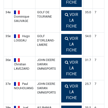
FICHE
34e
GOLF DE
35.0
7
VOIR
Dominique
TOURAINE
LA
SAUVAGE
FICHE
35e
Hugo
GOLF
54.0
7
VOIR
LOISEAU
D'ORLEANS-
LA
LIMERE
FICHE
36e
JOHN DEERE
31.7
7
VOIR
Christian
SARAN
LA
LAVEZARD
OMNISPORTS
FICHE
37e
Paul
JOHN DEERE
25.7
7
VOIR
NOUHOUANG
SARAN
LA
OMNISPORTS
FICHE
38e
Joel
AS PHINIA
33.5
6