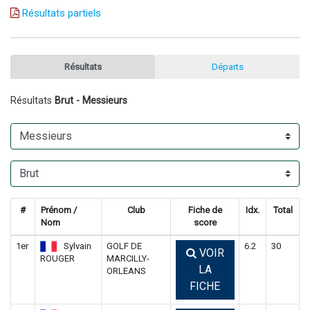
Résultats partiels
Résultats
Départs
Résultats
Brut - Messieurs
#
Prénom /
Club
Fiche de
Idx.
Total
Nom
score
1er
Sylvain
GOLF DE
6.2
30
VOIR
ROUGER
MARCILLY-
LA
ORLEANS
FICHE