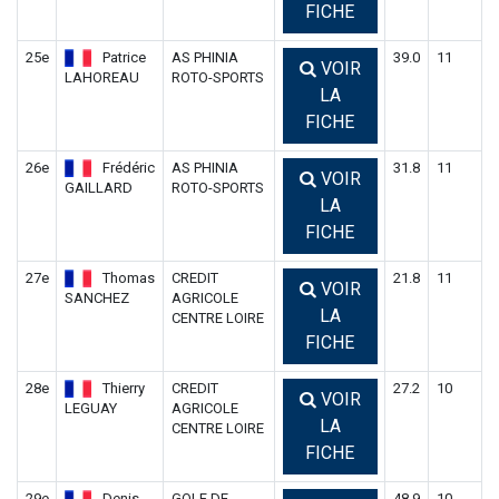
FICHE
25e
Patrice
AS PHINIA
39.0
11
VOIR
LAHOREAU
ROTO-SPORTS
LA
FICHE
26e
Frédéric
AS PHINIA
31.8
11
VOIR
GAILLARD
ROTO-SPORTS
LA
FICHE
27e
Thomas
CREDIT
21.8
11
VOIR
SANCHEZ
AGRICOLE
LA
CENTRE LOIRE
FICHE
28e
Thierry
CREDIT
27.2
10
VOIR
LEGUAY
AGRICOLE
LA
CENTRE LOIRE
FICHE
29e
Denis
GOLF DE
48.9
10