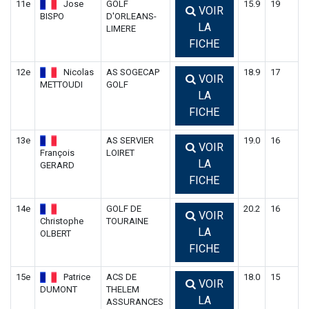
11e
Jose
GOLF
15.9
19
VOIR
BISPO
D'ORLEANS-
LA
LIMERE
FICHE
12e
Nicolas
AS SOGECAP
18.9
17
VOIR
METTOUDI
GOLF
LA
FICHE
13e
AS SERVIER
19.0
16
VOIR
François
LOIRET
LA
GERARD
FICHE
14e
GOLF DE
20.2
16
VOIR
Christophe
TOURAINE
LA
OLBERT
FICHE
15e
Patrice
ACS DE
18.0
15
VOIR
DUMONT
THELEM
LA
ASSURANCES