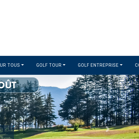
OUR TOUS
GOLF TOUR
GOLF ENTREPRISE
C
Suivant
gue