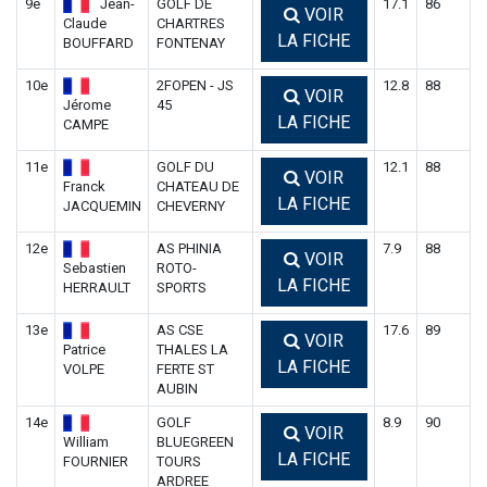
9e
Jean-
GOLF DE
17.1
86
VOIR
Claude
CHARTRES
LA FICHE
BOUFFARD
FONTENAY
10e
2FOPEN - JS
12.8
88
VOIR
Jérome
45
LA FICHE
CAMPE
11e
GOLF DU
12.1
88
VOIR
Franck
CHATEAU DE
LA FICHE
JACQUEMIN
CHEVERNY
12e
AS PHINIA
7.9
88
VOIR
Sebastien
ROTO-
LA FICHE
HERRAULT
SPORTS
13e
AS CSE
17.6
89
VOIR
Patrice
THALES LA
LA FICHE
VOLPE
FERTE ST
AUBIN
14e
GOLF
8.9
90
VOIR
William
BLUEGREEN
LA FICHE
FOURNIER
TOURS
ARDREE