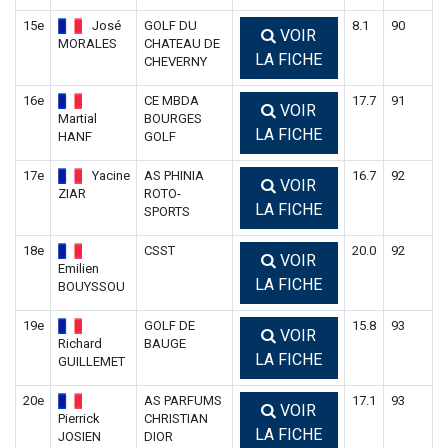
15e
José
GOLF DU
8.1
90
VOIR
MORALES
CHATEAU DE
LA FICHE
CHEVERNY
16e
CE MBDA
17.7
91
VOIR
Martial
BOURGES
LA FICHE
HANF
GOLF
17e
Yacine
AS PHINIA
16.7
92
VOIR
ZIAR
ROTO-
LA FICHE
SPORTS
18e
CSST
20.0
92
VOIR
Emilien
LA FICHE
BOUYSSOU
19e
GOLF DE
15.8
93
VOIR
Richard
BAUGE
LA FICHE
GUILLEMET
20e
AS PARFUMS
17.1
93
VOIR
Pierrick
CHRISTIAN
LA FICHE
JOSIEN
DIOR