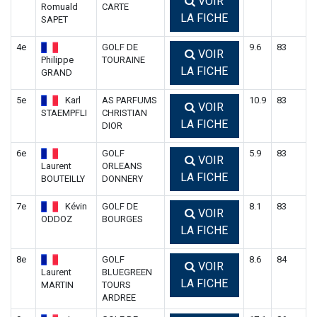
VOIR
Romuald
CARTE
LA FICHE
SAPET
4e
GOLF DE
9.6
83
VOIR
Philippe
TOURAINE
LA FICHE
GRAND
5e
Karl
AS PARFUMS
10.9
83
VOIR
STAEMPFLI
CHRISTIAN
LA FICHE
DIOR
6e
GOLF
5.9
83
VOIR
Laurent
ORLEANS
LA FICHE
BOUTEILLY
DONNERY
7e
Kévin
GOLF DE
8.1
83
VOIR
ODDOZ
BOURGES
LA FICHE
8e
GOLF
8.6
84
VOIR
Laurent
BLUEGREEN
LA FICHE
MARTIN
TOURS
ARDREE