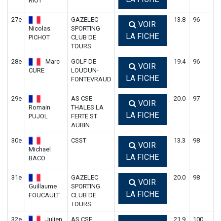
RIOT
27e
GAZELEC
13.8
96
VOIR
Nicolas
SPORTING
LA FICHE
PICHOT
CLUB DE
TOURS
28e
Marc
GOLF DE
19.4
96
VOIR
CURE
LOUDUN-
LA FICHE
FONTEVRAUD
29e
AS CSE
20.0
97
VOIR
Romain
THALES LA
LA FICHE
PUJOL
FERTE ST
AUBIN
30e
CSST
13.3
98
VOIR
Michael
LA FICHE
BACO
31e
GAZELEC
20.0
98
VOIR
Guillaume
SPORTING
LA FICHE
FOUCAULT
CLUB DE
TOURS
32e
Julien
AS CSE
21.9
100