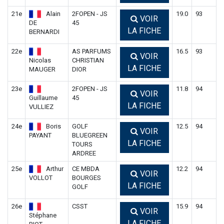
21e
Alain
2FOPEN - JS
19.0
93
VOIR
DE
45
LA FICHE
BERNARDI
22e
AS PARFUMS
16.5
93
VOIR
Nicolas
CHRISTIAN
LA FICHE
MAUGER
DIOR
23e
2FOPEN - JS
11.8
94
VOIR
Guillaume
45
LA FICHE
VULLIEZ
24e
Boris
GOLF
12.5
94
VOIR
PAYANT
BLUEGREEN
LA FICHE
TOURS
ARDREE
25e
Arthur
CE MBDA
12.2
94
VOIR
VOLLOT
BOURGES
LA FICHE
GOLF
26e
CSST
15.9
94
VOIR
Stéphane
LA FICHE