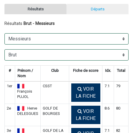
Résultats
Départs
Résultats
Brut - Messieurs
#
Prénom /
Club
Fiche de score
Idx.
Total
Nom
1er
CSST
7.1
79
VOIR
François
LA FICHE
PUJOL
2e
Herve
GOLF DE
8.6
80
VOIR
DELESGUES
BOURGES
LA FICHE
3e
GOLF DE LA
7.1
82