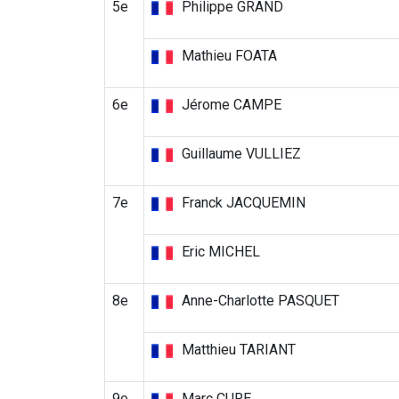
5e
Philippe GRAND
Mathieu FOATA
6e
Jérome CAMPE
Guillaume VULLIEZ
7e
Franck JACQUEMIN
Eric MICHEL
8e
Anne-Charlotte PASQUET
Matthieu TARIANT
9e
Marc CURE