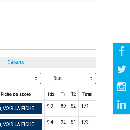
Départs
Fiche de score
Idx.
T1
T2
Total
9.9
89
82
171
VOIR LA FICHE
9.4
92
81
173
VOIR LA FICHE