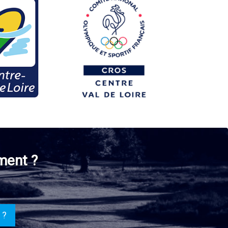
ment ?
 ?