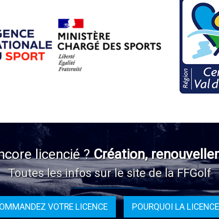
ncore licencié ?
Création, renouvelle
Toutes les infos sur le site de la FFGolf
OMMANDEZ VOTRE LICENCE
POURQUOI LA LICENCE