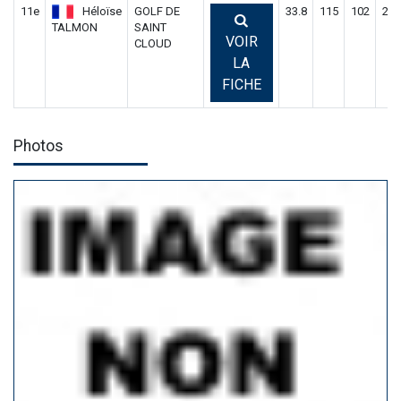
11e
Héloïse
GOLF DE
33.8
115
102
217
TALMON
SAINT
VOIR
CLOUD
LA
FICHE
Photos