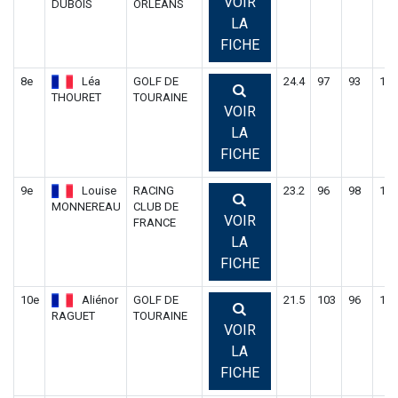
VOIR
DUBOIS
ORLEANS
LA
FICHE
8e
Léa
GOLF DE
24.4
97
93
190
THOURET
TOURAINE
VOIR
LA
FICHE
9e
Louise
RACING
23.2
96
98
194
MONNEREAU
CLUB DE
VOIR
FRANCE
LA
FICHE
10e
Aliénor
GOLF DE
21.5
103
96
199
RAGUET
TOURAINE
VOIR
LA
FICHE