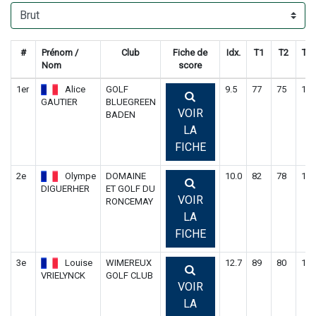
#
Prénom /
Club
Fiche de
Idx.
T1
T2
Tot
Nom
score
1er
Alice
GOLF
9.5
77
75
152
GAUTIER
BLUEGREEN
VOIR
BADEN
LA
FICHE
2e
Olympe
DOMAINE
10.0
82
78
160
DIGUERHER
ET GOLF DU
VOIR
RONCEMAY
LA
FICHE
3e
Louise
WIMEREUX
12.7
89
80
169
VRIELYNCK
GOLF CLUB
VOIR
LA