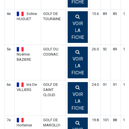
FICHE
4e
Soline
GOLF DE
15.6
89
85
174
HUGUET
TOURAINE
VOIR
LA
FICHE
5e
GOLF DU
26.0
92
89
181
Noémie
COGNAC
VOIR
BAZIERE
LA
FICHE
6e
Iris De
GOLF DE
24.0
91
91
182
VILLIERS
SAINT
VOIR
CLOUD
LA
FICHE
7e
GOLF DE
19.8
101
88
189
Hortense
MARCILLY-