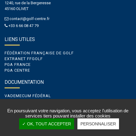
1240, rue de la Bergeresse
45160 OLIVET
contact@golf-centre.fr
+33 6 66 08 47 79
LIENS UTILES
FÉDÉRATION FRANÇAISE DE GOLF
EXTRANET FFGOLF
PGA FRANCE
PGA CENTRE
DOCUMENTATION
VADEMECUM FÉDÉRAL
VADEMECUM DE LIGUE
VADEMECUM GOLF ENTREPRISE
En poursuivant votre navigation, vous acceptez l'utilisation de
services tiers pouvant installer des cookies
✓ OK, TOUT ACCEPTER
PERSONNALISER
Cookies
|
Mentions légales & Crédits
| Conception et réalisation par
vt-design
©2021