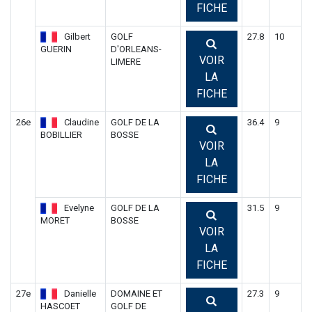
FICHE
Gilbert
GOLF
27.8
10
GUERIN
D'ORLEANS-
VOIR
LIMERE
LA
FICHE
26e
Claudine
GOLF DE LA
36.4
9
BOBILLIER
BOSSE
VOIR
LA
FICHE
Evelyne
GOLF DE LA
31.5
9
MORET
BOSSE
VOIR
LA
FICHE
27e
Danielle
DOMAINE ET
27.3
9
HASCOET
GOLF DE