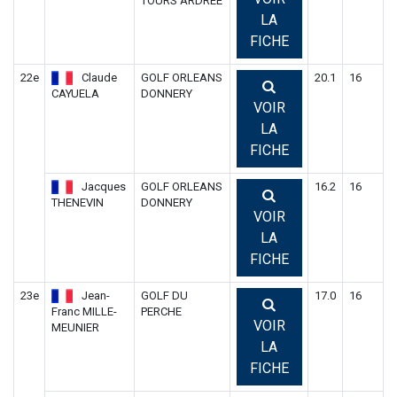
TOURS ARDREE
LA
FICHE
22e
Claude
GOLF ORLEANS
20.1
16
CAYUELA
DONNERY
VOIR
LA
FICHE
Jacques
GOLF ORLEANS
16.2
16
THENEVIN
DONNERY
VOIR
LA
FICHE
23e
Jean-
GOLF DU
17.0
16
Franc MILLE-
PERCHE
VOIR
MEUNIER
LA
FICHE