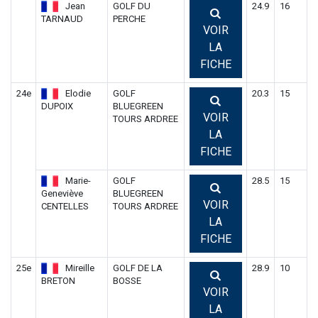
Jean
GOLF DU
24.9
16
TARNAUD
PERCHE
VOIR
LA
FICHE
24e
Elodie
GOLF
20.3
15
DUPOIX
BLUEGREEN
VOIR
TOURS ARDREE
LA
FICHE
Marie-
GOLF
28.5
15
Geneviève
BLUEGREEN
VOIR
CENTELLES
TOURS ARDREE
LA
FICHE
25e
Mireille
GOLF DE LA
28.9
10
BRETON
BOSSE
VOIR
LA