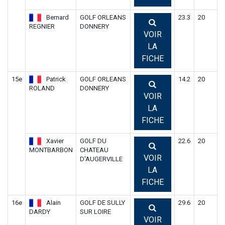
Bernard
GOLF ORLEANS
23.3
20
REGNIER
DONNERY
VOIR
LA
FICHE
15e
Patrick
GOLF ORLEANS
14.2
20
ROLAND
DONNERY
VOIR
LA
FICHE
Xavier
GOLF DU
22.6
20
MONTBARBON
CHATEAU
VOIR
D'AUGERVILLE
LA
FICHE
16e
Alain
GOLF DE SULLY
29.6
20
DARDY
SUR LOIRE
VOIR