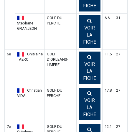
FICHE
GOLF DU
6.6
31
Stephane
PERCHE
VOIR
GRANJEON
LA
FICHE
6e
Ghislaine
GOLF
11.5
27
TAERO
D'ORLEANS-
VOIR
LIMERE
LA
FICHE
Christian
GOLF DU
17.8
27
VIDAL
PERCHE
VOIR
LA
FICHE
7e
GOLF DU
12.1
27
Stéphane
PERCHE