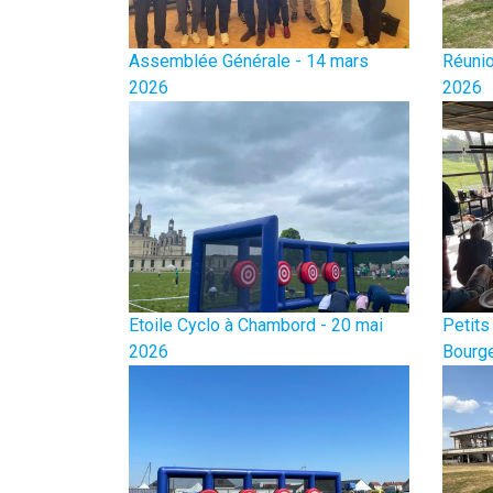
Assemblée Générale - 14 mars
Réunio
2026
2026
Etoile Cyclo à Chambord - 20 mai
Petits
2026
Bourge