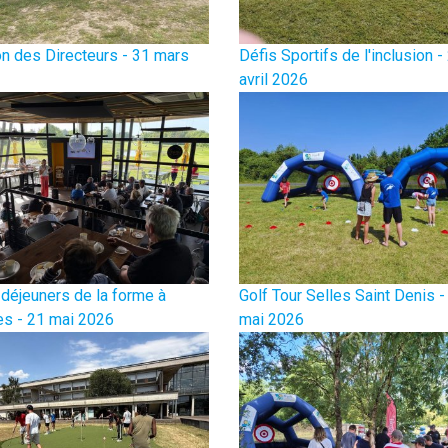
n des Directeurs - 31 mars
Défis Sportifs de l'inclusion -
avril 2026
 déjeuners de la forme à
Golf Tour Selles Saint Denis -
s - 21 mai 2026
mai 2026