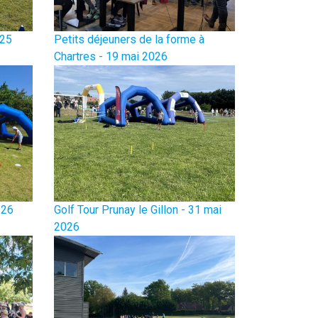
 25
Petits déjeuners de la forme à
Chartres - 19 mai 2026
 26
Golf Tour Prunay le Gillon - 31 mai
2026