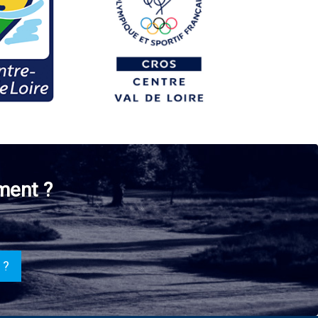
ment ?
 ?